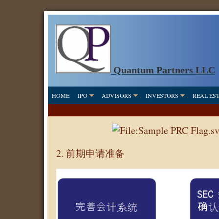
Quantum Partners LLC
HOME
IPO
ADVISORS
INVESTORS
REAL ES
2. 前期申请准备