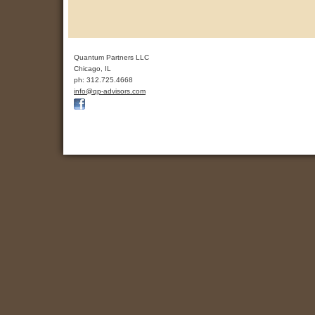
Quantum Partners LLC
Chicago
,
IL
ph:
312.725.4668
info
@qp-advis
ors
.com